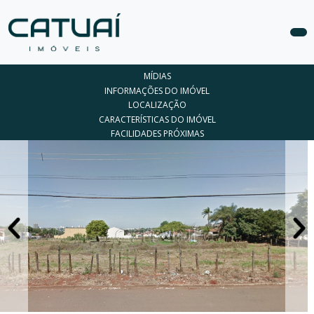
COMPRAR
MÍDIAS
ALUGAR
INFORMAÇÕES DO IMÓVEL
LOCALIZAÇÃO
LANÇAMENTOS
CARACTERÍSTICAS DO IMÓVEL
FACILIDADES PRÓXIMAS
ANUNCIE
SEU
IMÓVEL
CONTATO